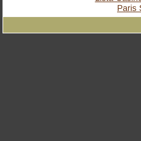
Paris 